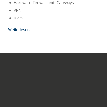
Hardware-Firewall und -Gateways
VPN
u.v.m.
Weiterlesen